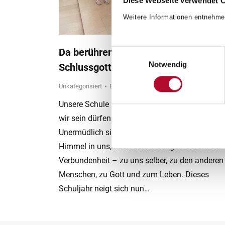
Diese Webseite verwendet 
Weitere Informationen entnehme
Da berühren sich Himmel und Erde –
Einwilligungsauswahl
Notwendig
Schlussgottesdienst von VS und MS
Unkategorisiert
By
Brucknerschule
6. July 2023
Unsere Schule ist ein Ort, wo wir arbeiten und 
wir sein dürfen – mit all dem, was uns ausmac
Unermüdlich sind wir auf der Suche nach dem
Himmel in uns, nach dem wohligen Gefühl der
Verbundenheit – zu uns selber, zu den anderen
Menschen, zu Gott und zum Leben. Dieses
Schuljahr neigt sich nun…