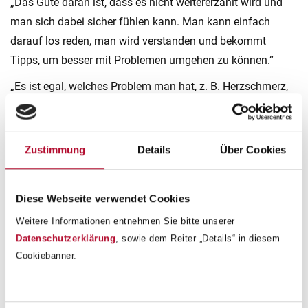
„Das Gute daran ist, dass es nicht weitererzählt wird und
man sich dabei sicher fühlen kann. Man kann einfach
darauf los reden, man wird verstanden und bekommt
Tipps, um besser mit Problemen umgehen zu können.“
„Es ist egal, welches Problem man hat, z. B. Herzschmerz,
Schule, Familie oder Freunde.
Mag. Vormayr hört genau zu und hat immer einen guten
Rat parat.“
Zustimmung
Details
Über Cookies
„Nach dem Herzgespräch fühlt man sich wieder wohler und
ich hatte ein super Gefühl.
Diese Webseite verwendet Cookies
Herr Vormayr war richtig freundlich.“
Weitere Informationen entnehmen Sie bitte unserer
„Ich finde, dass das Herzgespräch am Anfang nicht leicht
Datenschutzerklärung
, sowie dem Reiter „Details“ in diesem
war, aber mit der Zeit ging es besser. Der Priester ist sehr
Cookiebanner.
lieb und hört dir bei allem zu, er nimmt auch jedes
Gespräch ernst. Ich würde definitiv noch mal hingehen und