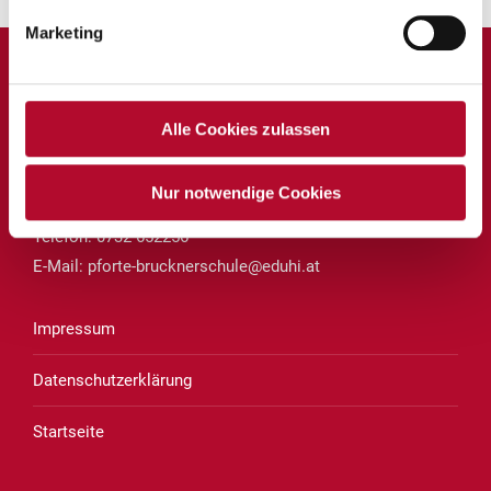
Marketing
Private Volksschule und Mittelschule Linz
Alle Cookies zulassen
des Vereins für Franziskanische Bildung
Brucknerstraße 8
Nur notwendige Cookies
4020 Linz
Telefon:
0732 652256
E-Mail:
pforte-brucknerschule@eduhi.at
Impressum
Datenschutzerklärung
Startseite