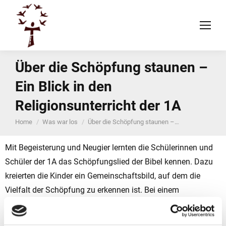
Über die Schöpfung staunen –
Ein Blick in den
Religionsunterricht der 1A
You are here:
Home
Was war los
Über die Schöpfung staunen –…
Mit Begeisterung und Neugier lernten die Schülerinnen und
Schüler der 1A das Schöpfungslied der Bibel kennen. Dazu
kreierten die Kinder ein Gemeinschaftsbild, auf dem die
Vielfalt der Schöpfung zu erkennen ist. Bei einem
Feierelement im Sitzkreis überlegten die Kinder, wofür sie
Gott dankbar sind. Zusammengestellt wurden diese