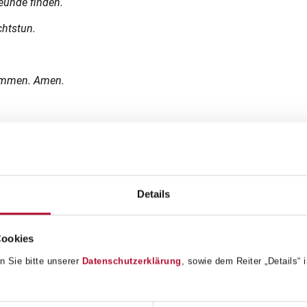
eunde finden.
chtstun.
kommen. Amen.
 die einen Schatz am Ende des Regenbogens suchten, wurde bald
e Freundin.
Details
sse und Frau Ottenschläger-Holzer. Unsere Großen begleiteten d
t:
Cookies
n Sie bitte unserer
Datenschutzerklärung
, sowie dem Reiter „Details“