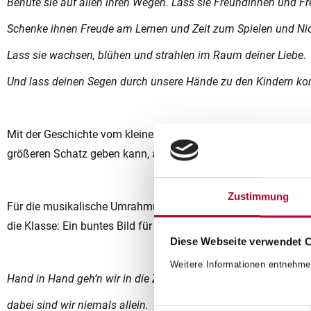
Behüte sie auf allen ihren Wegen. Lass sie Freundinnen und Fr
Schenke ihnen Freude am Lernen und Zeit zum Spielen und Ni
Lass sie wachsen, blühen und strahlen im Raum deiner Liebe.
Und lass deinen Segen durch unsere Hände zu den Kindern 
Mit der Geschichte vom kleinen Fuchs und vom kleinen Kater,
größeren Schatz geben kann, als einen guten Freund, eine gut
Zustimmung
Für die musikalische Umrahmung sorgten die Kinder der 4A-Kla
die Klasse: Ein buntes Bild für unsere große Schulgemeinschaf
Diese Webseite verwendet 
Weitere Informationen entnehme
Hand in Hand geh’n wir in die Zukunft hinein,
dabei sind wir niemals allein.