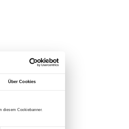
 klar, dass es wohl kaum einen
Über Cookies
ie Erstklässler auf ihrem Weg in
 in diesem Cookiebanner.