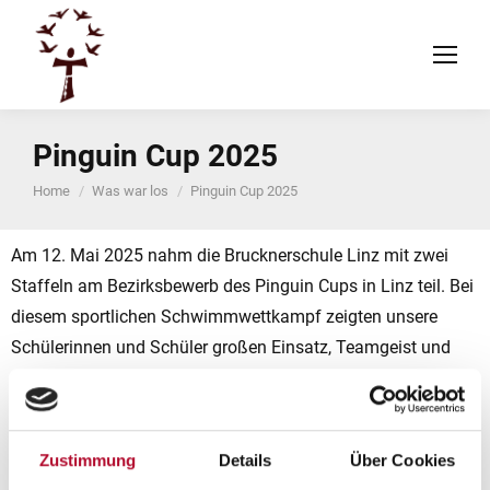
Pinguin Cup 2025
You are here:
Home
Was war los
Pinguin Cup 2025
Am 12. Mai 2025 nahm die Brucknerschule Linz mit zwei
Staffeln am Bezirksbewerb des Pinguin Cups in Linz teil. Bei
diesem sportlichen Schwimmwettkampf zeigten unsere
Schülerinnen und Schüler großen Einsatz, Teamgeist und
viel Freude an der Bewegung. Die 4B-Klasse belegte den 2.
Platz – ein tolles Ergebnis, auf das wir sehr stolz sind!
Zustimmung
Details
Über Cookies