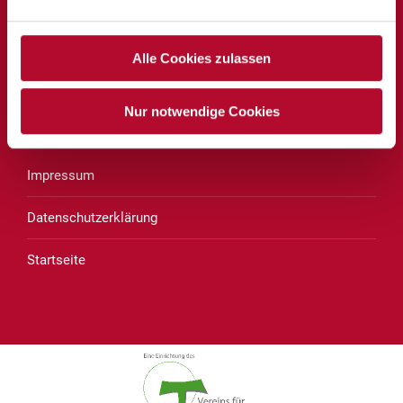
des Vereins für Franziskanische Bildung
Brucknerstraße 8
Alle Cookies zulassen
4020 Linz
Telefon:
0732 652256
Nur notwendige Cookies
E-Mail:
pforte-brucknerschule@eduhi.at
Impressum
Datenschutzerklärung
Startseite