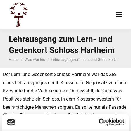
Lehrausgang zum Lern- und
Gedenkort Schloss Hartheim
You are here:
Home
Was war los
Lehrausgang zum Lern- und Gedenkort…
Der Lern- und Gedenkort Schloss Hartheim war das Ziel
eines Lehrausganges der 4. Klassen. Im Gegensatz zu einem
KZ wurde für die Verbrechen ein Ort gewählt, der für etwas
Positives steht: ein Schloss, in dem Klosterschwestern für
beeinträchtigte Menschen sorgten. Es sollte nur als Fassade
für eine Tötungsanstalt dienen. Die Schüler:innen wurden
aber nicht nur durch die Orte des Verbrechens geführt,