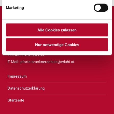
Marketing
Private Volksschule und Mittelschule Linz
Alle Cookies zulassen
des Vereins für Franziskanische Bildung
Brucknerstraße 8
Nur notwendige Cookies
4020 Linz
Telefon:
0732 652256
E-Mail:
pforte-brucknerschule@eduhi.at
Impressum
Datenschutzerklärung
Startseite