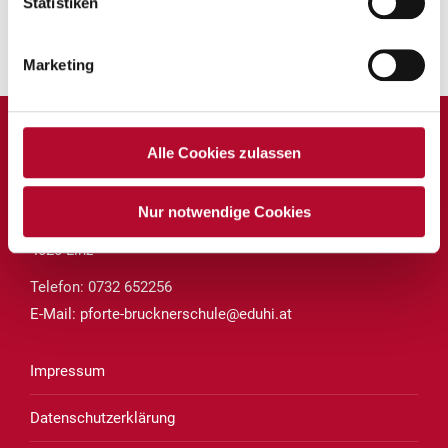
Statistiken
Zurück zur Übersicht
Marketing
Alle Cookies zulassen
Private Volksschule und Mittelschule Linz
des Vereins für Franziskanische Bildung
Nur notwendige Cookies
Brucknerstraße 8
4020 Linz
Telefon:
0732 652256
E-Mail:
pforte-brucknerschule@eduhi.at
Impressum
Datenschutzerklärung