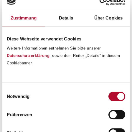
nicht fehlen… Vor dem Konzert stimmte eine
Musikvermittlerin des Brucknerhauses die Kinder bereits mit
Zustimmung
Details
Über Cookies
einem Workshop in der Klasse auf die Arbeit und Ideen der
Künstler ein.
Diese Webseite verwendet Cookies
Weitere Informationen entnehmen Sie bitte unserer
Datenschutzerklärung
, sowie dem Reiter „Details“ in diesem
Cookiebanner.
Einwilligungsauswahl
Notwendig
Präferenzen