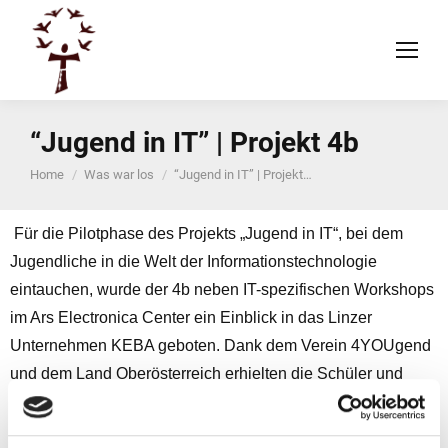
“Jugend in IT” | Projekt 4b
You are here:
Home
Was war los
“Jugend in IT” | Projekt…
Für die Pilotphase des Projekts „Jugend in IT“, bei dem
Jugendliche in die Welt der Informationstechnologie
eintauchen, wurde der 4b neben IT-spezifischen Workshops
im Ars Electronica Center ein Einblick in das Linzer
Unternehmen KEBA geboten. Dank dem Verein 4YOUgend
und dem Land Oberösterreich erhielten die Schüler und
Schülerinnen über IT-Ausbildungs- und IT-
Berufsmöglichkeiten, außerdem wurden Aufgabengebiete