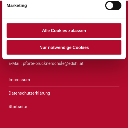
Marketing
Private Volksschule und Mittelschule Linz
des Vereins für Franziskanische Bildung
Alle Cookies zulassen
Brucknerstraße 8
4020 Linz
Nur notwendige Cookies
Telefon:
0732 652256
E-Mail:
pforte-brucknerschule@eduhi.at
Impressum
Datenschutzerklärung
Startseite