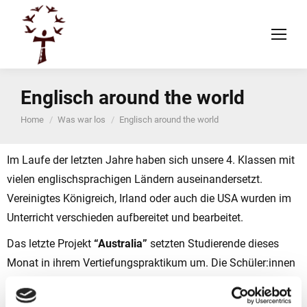
Englisch around the world
You are here:
Home
Was war los
Englisch around the world
Im Laufe der letzten Jahre haben sich unsere 4. Klassen mit
vielen englischsprachigen Ländern auseinandersetzt.
Vereinigtes Königreich, Irland oder auch die USA wurden im
Unterricht verschieden aufbereitet und bearbeitet.
Das letzte Projekt
“Australia”
setzten Studierende dieses
Monat in ihrem Vertiefungspraktikum um. Die Schüler:innen
arbeiteten motiviert und engagiert mit, was man an den
wunderbaren Ergebnissen ihrer selbst gestalteten