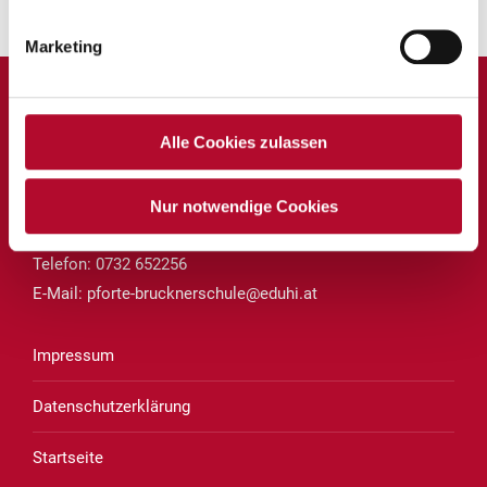
Zurück zur Übersicht
Marketing
Private Volksschule und Mittelschule Linz
Alle Cookies zulassen
des Vereins für Franziskanische Bildung
Brucknerstraße 8
Nur notwendige Cookies
4020 Linz
Telefon:
0732 652256
E-Mail:
pforte-brucknerschule@eduhi.at
Impressum
Datenschutzerklärung
Startseite